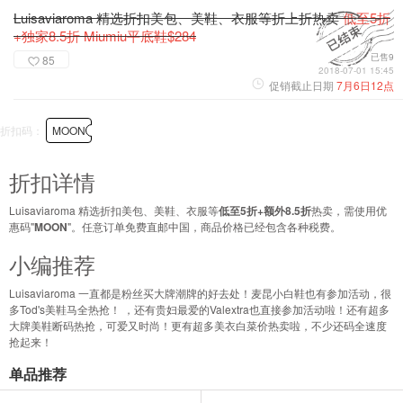
Luisaviaroma 精选折扣美包、美鞋、衣服等折上折热卖
低至5折
+独家8.5折 Miumiu平底鞋$284
已售9
85
2018-07-01 15:45
促销截止日期
7月6日12点
折扣码：
MOON
折扣详情
Luisaviaroma 精选折扣美包、美鞋、衣服等
低至5折+额外8.5折
热卖，需使用优
惠码"
MOON
"。任意订单免费直邮中国，商品价格已经包含各种税费。
小编推荐
Luisaviaroma 一直都是粉丝买大牌潮牌的好去处！麦昆小白鞋也有参加活动，很
多Tod's美鞋马全热抢！ ，还有贵妇最爱的Valextra也直接参加活动啦！还有超多
大牌美鞋断码热抢，可爱又时尚！更有超多美衣白菜价热卖啦，不少还码全速度
抢起来！
单品推荐