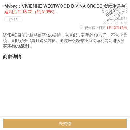
Mybag：VIVIENNE WESTWOOD DIVINA CROSS 女款单肩包
返利后£115.92（约￥986）
已售61
99
2017-01-06 18:22
促销截止日期
1月13日18点
MYBAG目前此款特价至126英镑，包直邮，到手约1070元，不包含关
税，直邮好价保真且购买方便。通过米饭粒专业海淘返利网站进入购
买还
有8%返利！
商家详情
去购物