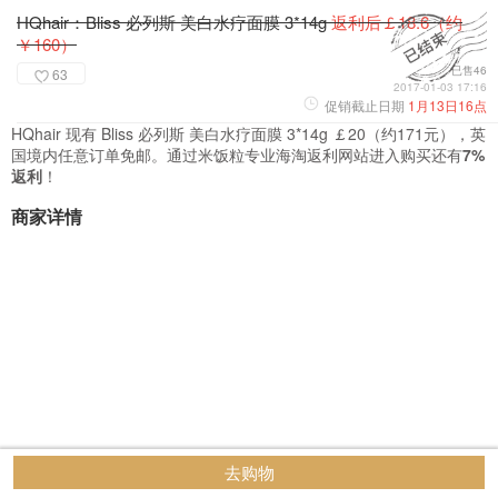
HQhair：Bliss 必列斯 美白水疗面膜 3*14g
返利后￡18.6（约
￥160）
已售46
63
2017-01-03 17:16
促销截止日期
1月13日16点
HQhair 现有 Bliss 必列斯 美白水疗面膜 3*14g ￡20（约171元），英
国境内任意订单免邮。通过米饭粒专业海淘返利网站进入购买还有
7%
返利
！
商家详情
去购物