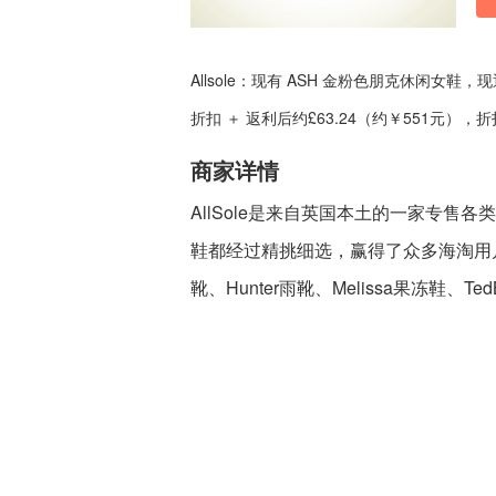
Allsole：现有 ASH 金粉色朋克休闲女
折扣 ＋ 返利后约£63.24（约￥551元）
商家详情
AllSole是来自英国本土的一家专
鞋都经过精挑细选，赢得了众多海淘用户的喜爱
靴、Hunter雨靴、Melissa果冻鞋、Ted