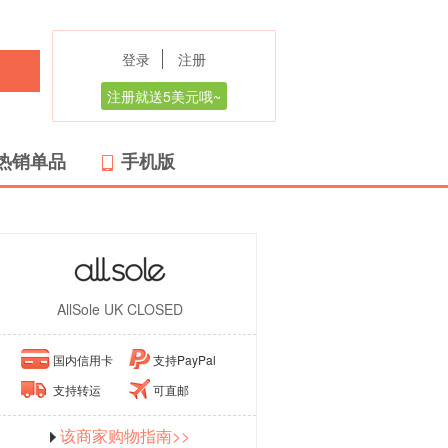
登录
注册
注册就送5美元哦~
热销单品
手机版
AllSole UK CLOSED
国内信用卡
支持PayPal
支持转运
可直邮
该商家购物指南>>