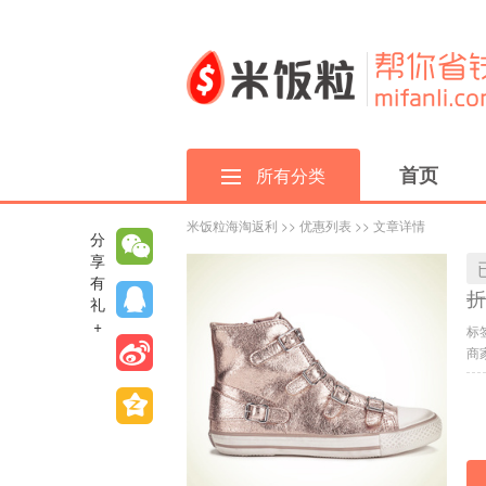
首页
所有分类
米饭粒海淘返利
>>
优惠列表
>> 文章详情
分
享
有
折
礼
+
标
商家