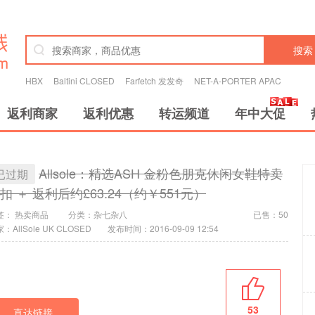
搜索
HBX
Baltini CLOSED
Farfetch 发发奇
NET-A-PORTER APAC
返利商家
返利优惠
转运频道
年中大促
Allsole：精选ASH 金粉色朋克休闲女鞋特卖
已过期
扣 ＋ 返利后约£63.24（约￥551元）
签：
热卖商品
分类：
杂七杂八
已售：50
：AllSole UK CLOSED
发布时间：2016-09-09 12:54
53
直达链接