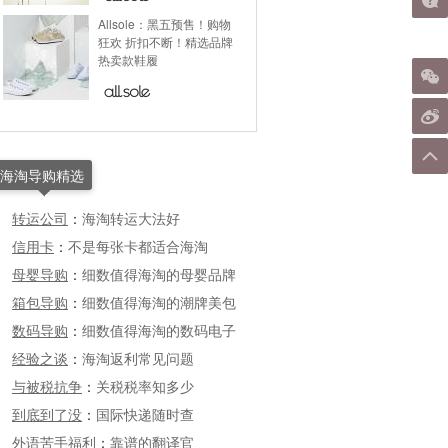
Allsole：黑五预售！购物
狂欢 折扣不断！精选品牌
热卖款鞋履
海淘导购精选
转运公司
：
海淘转运大法好
信用卡
：
不是每张卡都适合海淘
母婴导购
：
细数值得海淘的母婴品牌
箱包导购
：
细数值得海淘的潮牌美包
数码导购
：
细数值得海淘的数码电子
经验之谈
：
海淘返利常见问题
与被税抗争
：
关税税率知多少
到底到了没
：
国际快递随时查
外语苦手福利
：
靠谱的翻译官