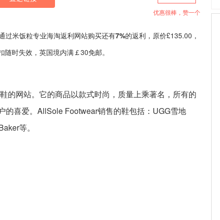
优惠很棒，赞一个
鞋，现通过米饭粒专业海淘返利网站购买还有
7%
的返利，原价£135.00，
，折扣随时失效，英国境内满￡30免邮。
售各类鞋的网站。它的商品以款式时尚，质量上乘著名，所有的
。AllSole Footwear销售的鞋包括：UGG雪地
Baker等。