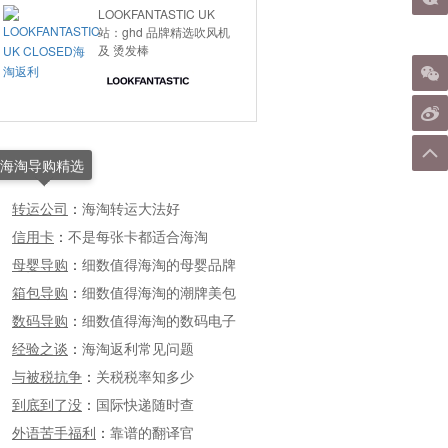
LOOKFANTASTIC UK
站：ghd 品牌精选吹风机
及 烫发棒
海淘导购精选
转运公司
：
海淘转运大法好
信用卡
：
不是每张卡都适合海淘
母婴导购
：
细数值得海淘的母婴品牌
箱包导购
：
细数值得海淘的潮牌美包
数码导购
：
细数值得海淘的数码电子
经验之谈
：
海淘返利常见问题
与被税抗争
：
关税税率知多少
到底到了没
：
国际快递随时查
外语苦手福利
：
靠谱的翻译官