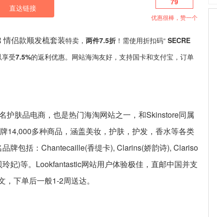
79
直达链接
优惠很棒，赞一个
ZER 情侣款顺发梳套装
特卖，
两件7.5折
！需使用折扣码“
SECRE
以享受
7.5%
的返利优惠。网站海淘友好，支持国卡和支付宝，订单
是英国知名护肤品电商，也是热门海淘网站之一，和Skinstore同属
个品牌14,000多种商品，涵盖美妆，护肤，护发，香水等各类
括：Chantecaille(香缇卡), Clarins(娇韵诗), Clariso
nefit(贝玲妃)等。Lookfantastic网站用户体验极佳，直邮中国并支
，下单后一般1-2周送达。