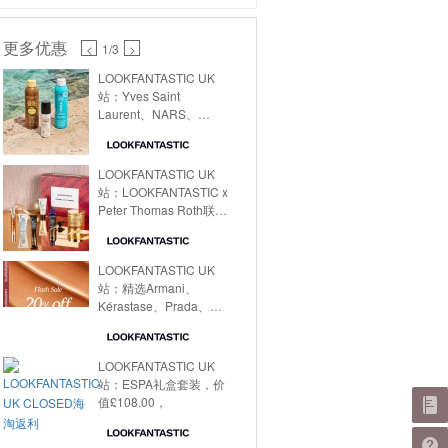
更多优惠
<
1
/3
>
LOOKFANTASTIC UK
站：Yves Saint
Laurent、NARS、
Rimmel等品牌唇膏，
LOOKFANTASTIC UK
站：LOOKFANTASTIC x
Peter Thomas Roth联名
款节日美妆礼盒，
LOOKFANTASTIC UK
站：精选Armani、
Kérastase、Prada、
Yves Saint Laurent、
Olaplex、Perricone
MD、Maybelline等品牌
LOOKFANTASTIC UK
美妆护肤品，
站：ESPA礼盒套装，价
值£108.00，