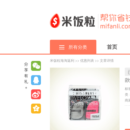
首页
所有分类
米饭粒海淘返利
>>
优惠列表
>> 文章详情
分
享
有
款
礼
+
标
类
商家