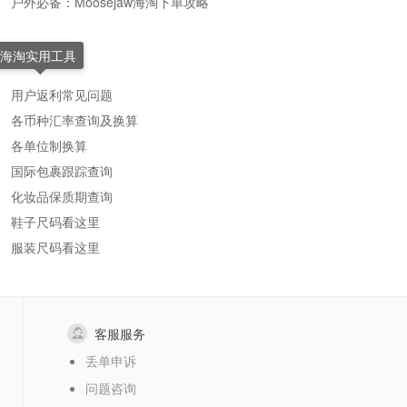
户外必备：Moosejaw海淘下单攻略
海淘实用工具
用户返利常见问题
各币种汇率查询及换算
各单位制换算
国际包裹跟踪查询
化妆品保质期查询
鞋子尺码看这里
服装尺码看这里
客服服务
丢单申诉
问题咨询