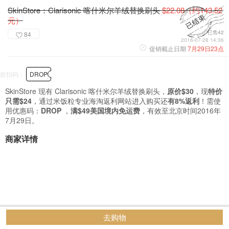
SkinStore：Clarisonic 喀什米尔羊绒替换刷头
$22.08（约143.52
元）
已售42
84
2016-07-28 14:36
促销截止日期
7月29日23点
折扣码：
DROP
SkinStore 现有 Clarisonic 喀什米尔羊绒替换刷头，
原价$30
，现
特价
只需$24
，通过米饭粒专业海淘返利网站进入购买还
有8%返利
！需使
用优惠码：
DROP
，
满$49美国境内免运费
，有效至北京时间2016年
7月29日。
商家详情
去购物