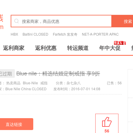
搜索
HBX
Baltini CLOSED
Farfetch 发发奇
NET-A-PORTER APAC
返利商家
返利优惠
转运频道
年中大促
Blue nile：精选结婚定制戒指 享9折
已过期
签：
热卖商品
Blue-Nile
戒指
分类：
杂七杂八
已售：56
：Blue Nile China CLOSED
发布时间：2016-07-01 14:08
直达链接
56