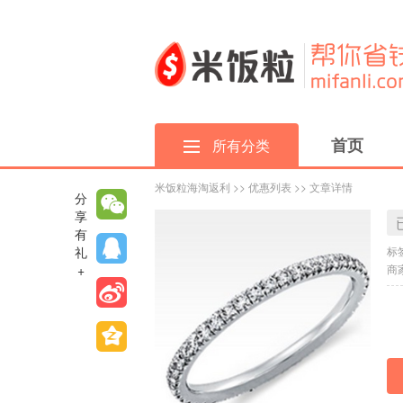
首页
所有分类
米饭粒海淘返利
>>
优惠列表
>> 文章详情
分
享
有
礼
标
+
商家