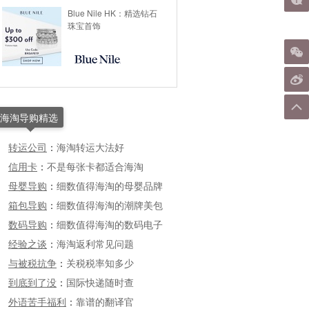
Blue Nile HK：精选钻石
珠宝首饰
海淘导购精选
转运公司
：
海淘转运大法好
信用卡
：
不是每张卡都适合海淘
母婴导购
：
细数值得海淘的母婴品牌
箱包导购
：
细数值得海淘的潮牌美包
数码导购
：
细数值得海淘的数码电子
经验之谈
：
海淘返利常见问题
与被税抗争
：
关税税率知多少
到底到了没
：
国际快递随时查
外语苦手福利
：
靠谱的翻译官