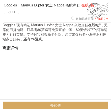
Coggles：Markus Lupfer 女士 Nappa 条纹凉鞋
在线3折
已售77
74
2016-06-29 20:22
促销截止日期
7月6日0点
Coggles 现有精选 Markus Lupfer 女士 Nappa 条纹凉鞋
在线3折
，无
需使用折扣码。订单满80英镑可免费直邮中国，80英镑以下的订单运
费为9.99英镑。支持付宝和银联卡付款。通过米饭粒专业海淘返利网
站点击购买，
还有7%返利
。
商家详情
去购物