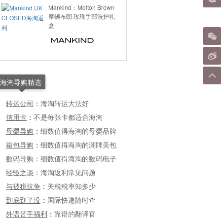
Mankind：Molton Brown
摩顿布朗 玫瑰手部洗护礼
盒
海淘导购精选
转运公司
：
海淘转运大法好
信用卡
：
不是每张卡都适合海淘
母婴导购
：
细数值得海淘的母婴品牌
箱包导购
：
细数值得海淘的潮牌美包
数码导购
：
细数值得海淘的数码电子
经验之谈
：
海淘返利常见问题
与被税抗争
：
关税税率知多少
到底到了没
：
国际快递随时查
外语苦手福利
：
靠谱的翻译官