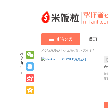
首页
所有分类
米饭粒海淘返利
>>
优惠列表
>> 文章详情
分
享
有
7
礼
+
标
商家