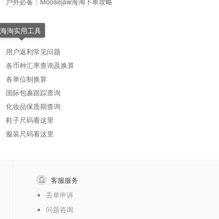
户外必备：Moosejaw海淘下单攻略
海淘实用工具
用户返利常见问题
各币种汇率查询及换算
各单位制换算
国际包裹跟踪查询
化妆品保质期查询
鞋子尺码看这里
服装尺码看这里
客服服务
丢单申诉
问题咨询