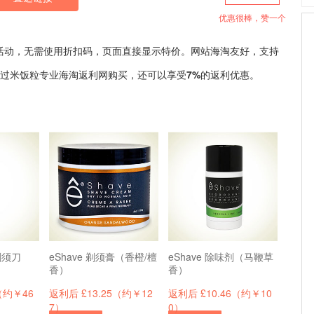
优惠很棒，赞一个
活动，无需使用折扣码，页面直接显示特价。网站海淘友好，支持
通过米饭粒专业海淘返利网购买，还可以享受
7%
的返利优惠。
剃须刀
eShave 剃须膏（香橙/檀
eShave 除味剂（马鞭草
香）
香）
（约￥46
返利后 £13.25（约￥12
返利后 £10.46（约￥10
7）
0）