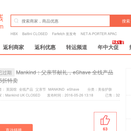
搜索
HBX
Baltini CLOSED
Farfetch 发发奇
NET-A-PORTER APAC
返利商家
返利优惠
转运频道
年中大促
Mankind：父亲节献礼，eShave 全线产品
已过期
.5折特卖
签：
英国馆
全线产品
父亲节
MANKIND
eShave
分类：
美妆护肤
：Mankind UK CLOSED
发布时间：2016-05-26 13:18
已售：32
63
直达链接