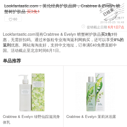
Lookfantastic.com：英伦经典护肤品牌，Crabtree & Evelyn 螃
蟹树护肤品
买3免1
已售77
60
2016-05-25 16:48
促销截止日期
6月1日7点
Lookfantastic.com现有Crabtree & Evelyn 螃蟹树护肤品
买3免1
特
惠，无需折扣码。通过米饭粒专业海淘返利网购买，还可以享受
8%的
返利
优惠。网站海淘友好，支持中文地址，订单满£40免费直邮中
国。活动截止至北京时间6月1日。
单品推荐
Crabtree & Evelyn 绿野仙踪滋润身
Crabtree & Evelyn 茉莉沐浴露
体乳