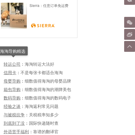
Sierra：任意订单免运费
海淘导购精选
转运公司
：
海淘转运大法好
信用卡
：
不是每张卡都适合海淘
母婴导购
：
细数值得海淘的母婴品牌
箱包导购
：
细数值得海淘的潮牌美包
数码导购
：
细数值得海淘的数码电子
经验之谈
：
海淘返利常见问题
与被税抗争
：
关税税率知多少
到底到了没
：
国际快递随时查
外语苦手福利
：
靠谱的翻译官