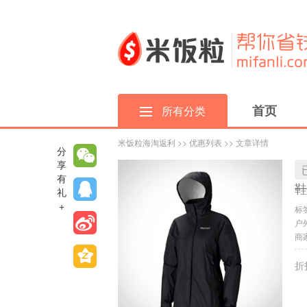
首页
所有分类
米饭粒海淘返利
>>
优惠列表
>> 文章详情
分
享
有
鞋
礼
+
标
户
商家
折