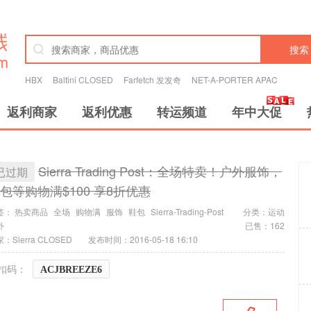
搜索
HBX
Baltini CLOSED
Farfetch 发发奇
NET-A-PORTER APAC
返利商家
返利优惠
转运频道
年中大促
Sierra Trading Post：全场特卖！户外服饰，
已过期
包等购物满$100 享8折优惠
签：
热卖商品
全场
购物满
服饰
鞋包
Sierra-Trading-Post
分类：
运动
外
已售：162
：Sierra CLOSED
发布时间：2016-05-18 16:10
扣码：
ACJBREEZE6