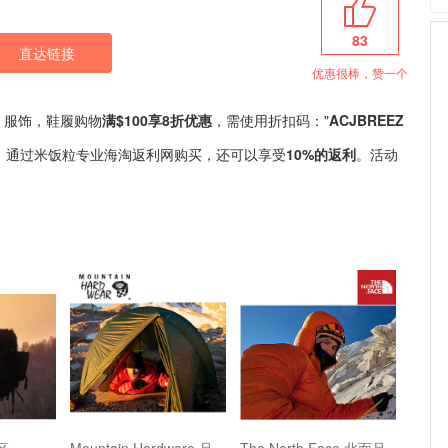
83
直达链接
优惠很棒，赞一个
外装备，服饰，鞋履购物
满$100享8折优惠
，需使用折扣码："
ACJBREEZ
5期。通过米饭粒专业海淘返利网购买，还可以享受
10%的返利
。活动