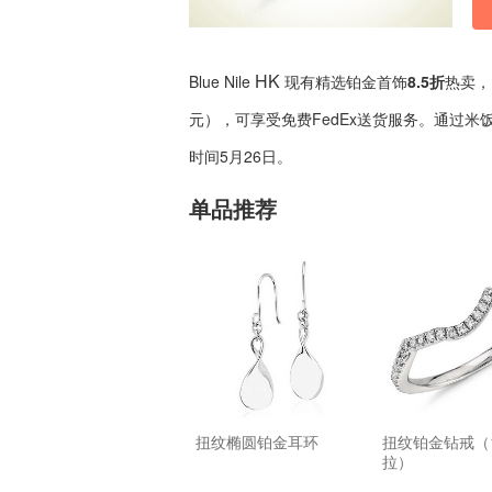
HK
Blue Nile
现有精选铂金首饰
8.5折
热卖，
元），可享受免费FedEx送货服务。通过
时间5月26日。
单品推荐
扭纹椭圆铂金耳环
扭纹铂金钻戒（1
拉）