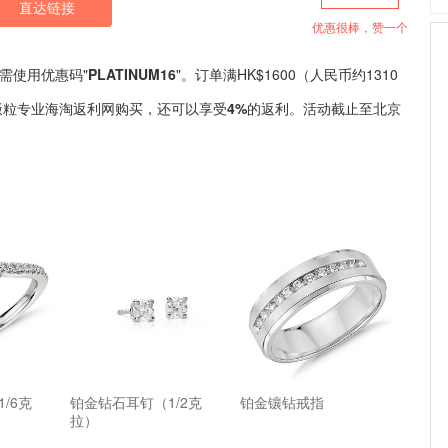
直达链接
优惠很棒，赞一个
需使用优惠码"
PLATINUM16
"。订单满HK$1600（人民币约1310
米饭粒专业海淘返利网购买，还可以享受
4%
的返利。
活动截止至北京
/6克
铂金钻石耳钉（1/2克
铂金镶钻戒指
拉）