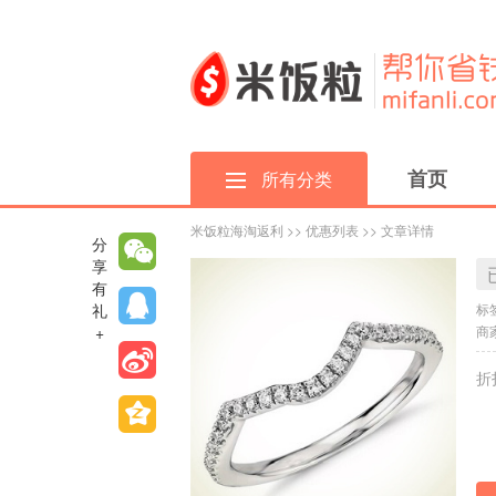
首页
所有分类
米饭粒海淘返利
>>
优惠列表
>> 文章详情
分
享
有
礼
标
+
商家
折