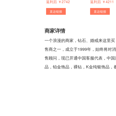
返利后 ￥2742
返利后 ￥4211
直达链接
直达链接
商家详情
一个浪漫的商家，钻石、婚戒来这里买，优
售商之一，成立于1999年，始终将
售顾问，现已开通中国客服代表，中国
品，铂金饰品，裸钻，K金纯银饰品，都可在