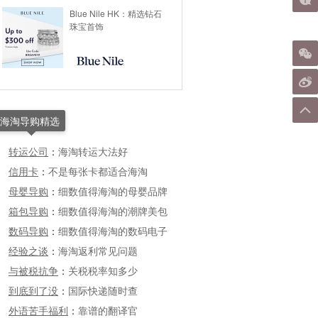
Blue Nile HK：精选钻石
珠宝首饰
海淘导购精选
转运公司
：
海淘转运大法好
信用卡
：
不是每张卡都适合海淘
母婴导购
：
细数值得海淘的母婴品牌
箱包导购
：
细数值得海淘的潮牌美包
数码导购
：
细数值得海淘的数码电子
经验之谈
：
海淘返利常见问题
与被税抗争
：
关税税率知多少
到底到了没
：
国际快递随时查
外语苦手福利
：
靠谱的翻译官