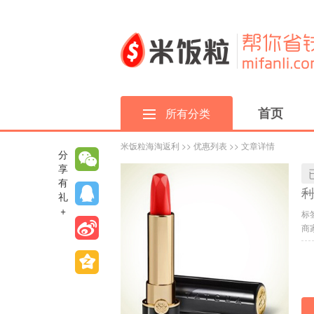
首页
所有分类
米饭粒海淘返利
>>
优惠列表
>> 文章详情
分
享
有
利
礼
+
标
商家