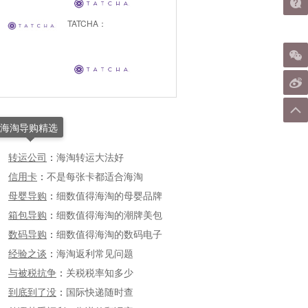
TATCHA：
海淘导购精选
转运公司
：
海淘转运大法好
信用卡
：
不是每张卡都适合海淘
母婴导购
：
细数值得海淘的母婴品牌
箱包导购
：
细数值得海淘的潮牌美包
数码导购
：
细数值得海淘的数码电子
经验之谈
：
海淘返利常见问题
与被税抗争
：
关税税率知多少
到底到了没
：
国际快递随时查