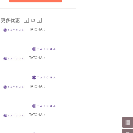
更多优惠
<
1
/3
>
TATCHA：
TATCHA：
TATCHA：
TATCHA：