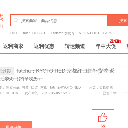
搜索
HBX
Baltini CLOSED
Farfetch 发发奇
NET-A-PORTER APAC
返利商家
返利优惠
转运频道
年中大促
Tatcha：KYOTO RED 京都红口红补货啦 返
已过期
后$50（约￥325）
签：
热卖商品
补货
口红
京都
Tatcha-KYOTO-RED
分类：
美妆护肤
：TATCHA
发布时间：2016-05-05 15:18
已售：92
65
直达链接