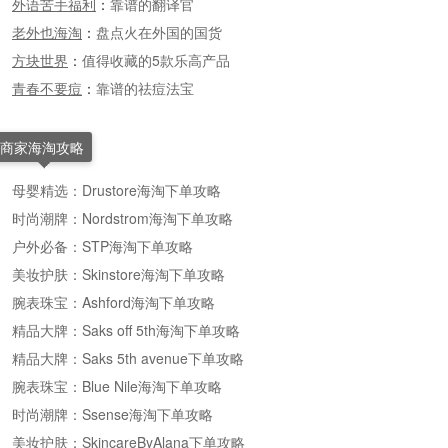
外语苦手福利
：
靠谱的翻译官
老外也海淘
：
盘点火在外国的国货
方块世界
：
值得收藏的5款乐高产品
青春不要痘
：
靠谱的祛痘法宝
商家海淘攻略
母婴精选：Drustore海淘下单攻略
时尚潮牌：Nordstrom海淘下单攻略
户外必备：STP海淘下单攻略
美妆护肤：Skinstore海淘下单攻略
腕表珠宝：Ashford海淘下单攻略
精品大牌：Saks off 5th海淘下单攻略
精品大牌：Saks 5th avenue下单攻略
腕表珠宝：Blue Nile海淘下单攻略
时尚潮牌：Ssense海淘下单攻略
美妆护肤：SkincareByAlana下单攻略