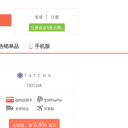
登录
注册
注册就送5美元哦~
热销单品
手机版
TATCHA
国内信用卡
支持PayPal
支持转运
可直邮
0.5%
去购物，拿
返利