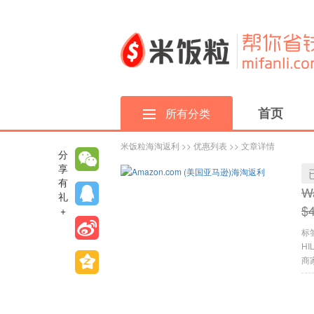
首页
所有分类
米饭粒海淘返利
>>
优惠列表
>> 文章详情
分
享
有
W
礼
$
+
标
HI
商家