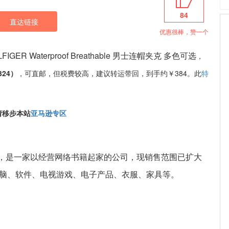
84
直达链接
优惠很棒，赞一个
LFIGER Waterproof Breathable 男士连帽夹克 多色可选
，
324）
，可直邮，但税费较高，建议转运带回，到手约￥384。此
特
请移步本站
亚马逊专区
95年，是一家以经营网络书籍起家的公司，现销售范围已扩大
电脑、软件、电视游戏、电子产品、衣服、家具等。