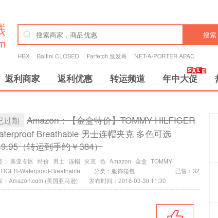
搜索
HBX
Baltini CLOSED
Farfetch 发发奇
NET-A-PORTER APAC
返利商家
返利优惠
转运频道
年中大促
Amazon：【金盒特价】TOMMY HILFIGER
已过期
aterproof Breathable 男士连帽夹克 多色可选
49.95（转运到手约￥384）
签：
美亚专区
特价
男士
连帽
夹克
色
Amazon
金盒
TOMMY-
LFIGER-Waterproof-Breathable
分类：
服饰箱包
已售：32
：Amazon.com (美国亚马逊)
发布时间：2016-03-30 11:30