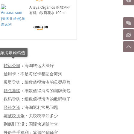
Alteya Organics 保加利亚
有机白玫瑰花水 100ml
海淘导购精选
转运公司
：
海淘转运大法好
信用卡
：
不是每张卡都适合海淘
母婴导购
：
细数值得海淘的母婴品牌
箱包导购
：
细数值得海淘的潮牌美包
数码导购
：
细数值得海淘的数码电子
经验之谈
：
海淘返利常见问题
与被税抗争
：
关税税率知多少
到底到了没
：
国际快递随时查
外语苦手福利
：
靠谱的翻译官