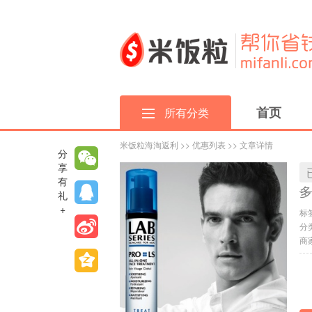
首页
所有分类
米饭粒海淘返利
>>
优惠列表
>> 文章详情
分
享
有
多
礼
+
标
分
商家