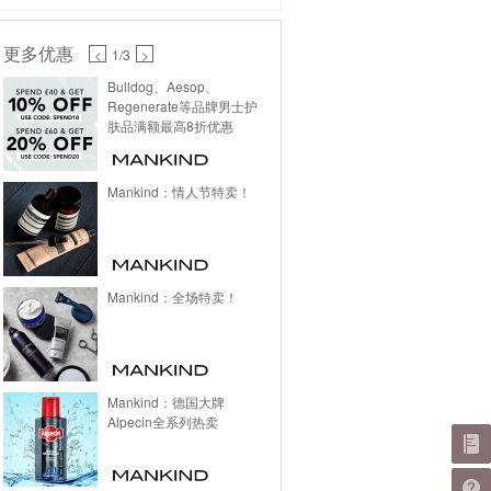
更多优惠
<
1
/3
>
Bulldog、Aesop、
Regenerate等品牌男士护
肤品满额最高8折优惠
Mankind：情人节特卖！
Mankind：全场特卖！
Mankind：德国大牌
Alpecin全系列热卖