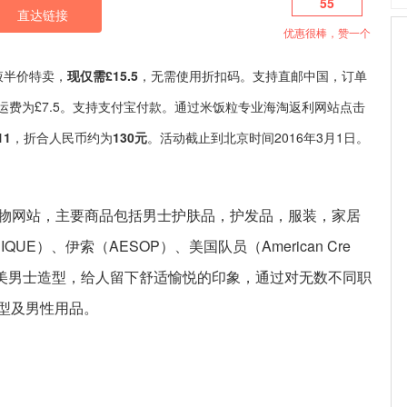
55
直达链接
优惠很棒，赞一个
养乳液半价特卖，
现仅需£15.5
，无需使用折扣码。支持直邮中国，订单
邮运费为£7.5。支持支付宝付款。通过米饭粒专业海淘返利网站点击
11
，折合人民币约为
130元
。活动截止到北京时间2016年3月1日。
产品购物网站，主要商品包括男士护肤品，护发品，服装，家居
UE）、伊索（AESOP）、美国队员（American Cre
造最完美男士造型，给人留下舒适愉悦的印象，通过对无数不同职
型及男性用品。