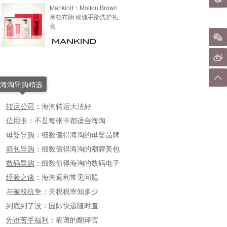
Mankind：Molton Brown
摩顿布朗 玫瑰手部洗护礼
盒
海淘导购精选
转运公司
：
海淘转运大法好
信用卡
：
不是每张卡都适合海淘
母婴导购
：
细数值得海淘的母婴品牌
箱包导购
：
细数值得海淘的潮牌美包
数码导购
：
细数值得海淘的数码电子
经验之谈
：
海淘返利常见问题
与被税抗争
：
关税税率知多少
到底到了没
：
国际快递随时查
外语苦手福利
：
靠谱的翻译官