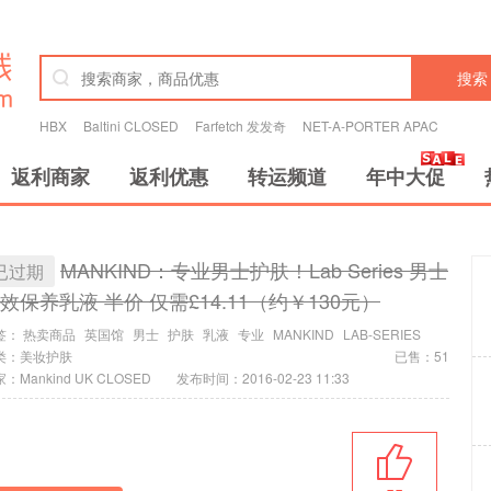
搜索
HBX
Baltini CLOSED
Farfetch 发发奇
NET-A-PORTER APAC
返利商家
返利优惠
转运频道
年中大促
MANKIND：专业男士护肤！Lab Series 男士
已过期
效保养乳液 半价 仅需£14.11（约￥130元）
签：
热卖商品
英国馆
男士
护肤
乳液
专业
MANKIND
LAB-SERIES
类：
美妆护肤
已售：51
：Mankind UK CLOSED
发布时间：2016-02-23 11:33