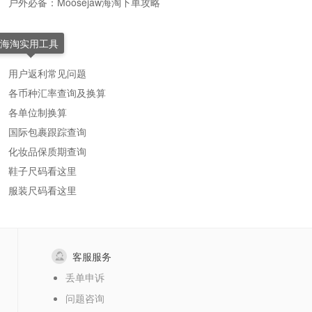
户外必备：Moosejaw海淘下单攻略
海淘实用工具
用户返利常见问题
各币种汇率查询及换算
各单位制换算
国际包裹跟踪查询
化妆品保质期查询
鞋子尺码看这里
服装尺码看这里
客服服务
丢单申诉
问题咨询