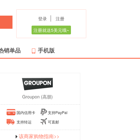
登录
注册
注册就送5美元哦~
热销单品
手机版
Groupon (高朋)
国内信用卡
支持PayPal
支持转运
可直邮
该商家购物指南>>