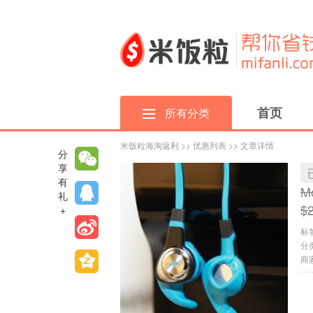
首页
所有分类
米饭粒海淘返利
>>
优惠列表
>> 文章详情
分
享
有
M
礼
$
+
标
分
商家