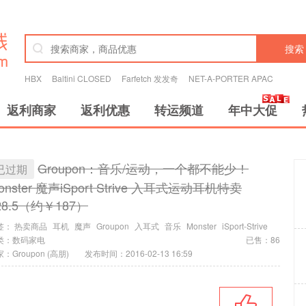
搜索
HBX
Baltini CLOSED
Farfetch 发发奇
NET-A-PORTER APAC
返利商家
返利优惠
转运频道
年中大促
Groupon：音乐/运动，一个都不能少！
已过期
onster 魔声iSport Strive 入耳式运动耳机特卖
28.5（约￥187）
签：
热卖商品
耳机
魔声
Groupon
入耳式
音乐
Monster
iSport-Strive
类：
数码家电
已售：86
：Groupon (高朋)
发布时间：2016-02-13 16:59