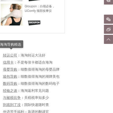
Groupon：白领必备，
UComfy 颈部按摩仪
海淘导购精选
转运公司
：
海淘转运大法好
信用卡
：
不是每张卡都适合海淘
母婴导购
：
细数值得海淘的母婴品牌
箱包导购
：
细数值得海淘的潮牌美包
数码导购
：
细数值得海淘的数码电子
经验之谈
：
海淘返利常见问题
与被税抗争
：
关税税率知多少
到底到了没
：
国际快递随时查
外语苦手福利
：
靠谱的翻译官