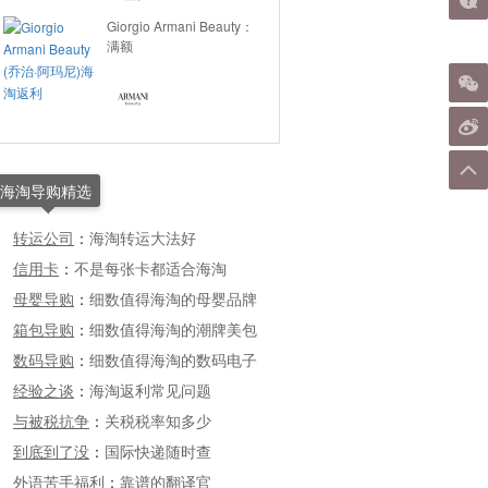
Giorgio Armani Beauty：
满额
海淘导购精选
转运公司
：
海淘转运大法好
信用卡
：
不是每张卡都适合海淘
母婴导购
：
细数值得海淘的母婴品牌
箱包导购
：
细数值得海淘的潮牌美包
数码导购
：
细数值得海淘的数码电子
经验之谈
：
海淘返利常见问题
与被税抗争
：
关税税率知多少
到底到了没
：
国际快递随时查
外语苦手福利
：
靠谱的翻译官