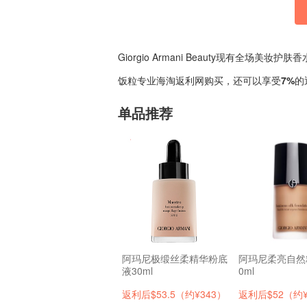
Giorgio Armani Beauty现有全场美妆护肤香
饭粒专业海淘返利网购买，还可以享受
7%
的
单品推荐
阿玛尼极缎丝柔精华粉底
阿玛尼柔亮自然
液30ml
0ml
返利后$53.5（约¥343）
返利后$52（约¥