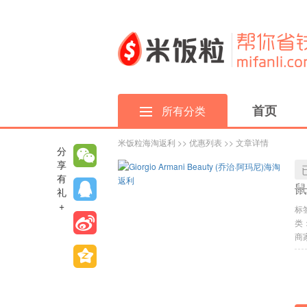
首页
所有分类
米饭粒海淘返利
>>
优惠列表
>> 文章详情
分
享
有
鼠
礼
+
标
类
商家