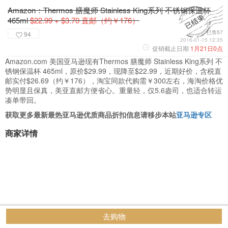
Amazon：Thermos 膳魔师 Stainless King系列 不锈钢保温杯
465ml
$22.99 + $3.70 直邮（约￥176）
已售57
94
2016-01-15 12:35
促销截止日期
1月21日0点
Amazon.com 美国亚马逊现有Thermos 膳魔师 Stainless King系列 不
锈钢保温杯 465ml，原价$29.99，现降至$22.99，近期好价，含税直
邮实付$26.69（约￥176），淘宝同款代购需￥300左右，海淘价格优
势明显且保真，美亚直邮方便省心。重量轻，仅5.6盎司，也适合转运
凑单带回。
获取更多最新最热亚马逊优质商品折扣信息请移步本站
亚马逊专区
商家详情
去购物