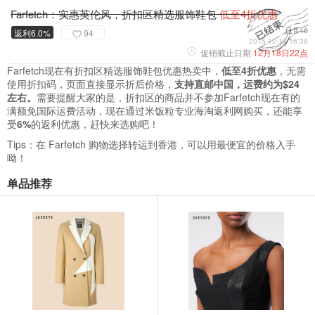
Farfetch：实惠英伦风，折扣区精选服饰鞋包
低至4折优惠
已售46
返利6.0%
94
2015-12-17 16:38
促销截止日期
12月18日22点
Farfetch现在有折扣区精选服饰鞋包优惠热卖中，
低至4折优惠
，无需
使用折扣码，页面直接显示折后价格，
支持直邮中国，运费约为$24
左右。
需要提醒大家的是，折扣区的商品并不参加Farfetch现在有的
满额免国际运费活动，现在通过米饭粒专业海淘返利网购买，还能享
受
6%
的返利优惠，赶快来选购吧！
Tips：在 Farfetch 购物选择转运到香港，可以用最便宜的价格入手
呦！
单品推荐