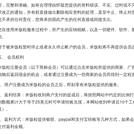
时，完整和准确。如有合理理由怀疑您提供的资料错误、不实、过时或不完
求改正的通知，并有权直接做出删除相应资料的处理，直至中止、终止对
此不承担任何责任，您将承担因此产生的任何直接或间接支出。
您在使用米饭粒服务过程中，所产生的应纳税赋，以及一切硬件、软件、
担。
对于被米饭粒暂时停止或者永久停止帐户的会员，米饭粒将不再提供会员
五、 会员权利
米饭粒注册会员（以下简称会员）可以通过点击米饭粒所提供的商家、广
购物后返回现金的机会，或者通过注册成为一些商家的会员而得到一定程
1、用户注册成为米饭粒的会员之后，即刻享有米饭粒提供的服务。
2、返利结算：米饭粒收到商户支付的提成后，将按照网站中约定的比例
利数额累计大于等于25美元时可申请转账兑现，本网站收到申请后10个
延）。
3、返利方式：米饭粒提供银联、paypal和支付宝转账等几种方式，如
支付返利金额。