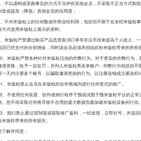
7、不以虚构或歪曲事实的方式不当评价其他会员，不采取不正当方式制
制造或提高（降低）其他会员的信用度；
8、不对米饭粒上的任何数据作商业性利用，包括但不限于在未经米饭粒
何方式使用米饭粒上展示的资料。
9、米饭粒严禁通过购买产品恶意取消订单等非法手段来提高个人收入，
追回已经支付的全部佣金，同时该会员必须承担由此给米饭粒带来的所有
10、米饭粒严禁各种针对米饭粒活动的作弊行为。对于查实的作弊行为，
邀请资格，给予一定处罚，并列入米饭粒黑名单账户。作弊行为包括但不限
同一天内注册多个账号，以骗取邀请奖励的行为、以注册送钱或注册送积
11、米饭粒禁止会员在米饭粒的合作商城内进行任何形式的推广。
12、不使用任何装置、软件或例行程序干预或试图干预米饭粒平台的正常
动。您不得采取任何将导致不合理的庞大数据负载加诸米饭粒设备的行动
13、我们禁止通过SEM渠道获取推广返利，一经发现，立即封号，并追
给米饭粒带来的所有损失。
您了解并同意：