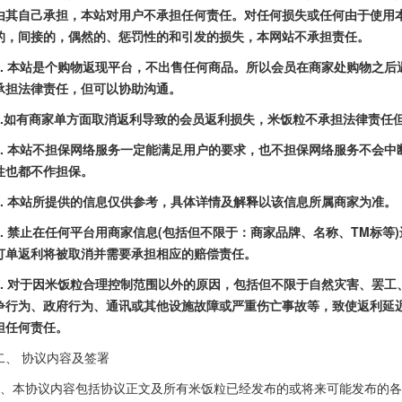
由其自己承担，本站对用户不承担任何责任。对任何损失或任何由于使用
的，间接的，偶然的、惩罚性的和引发的损失，本网站不承担责任。
2. 本站是个购物返现平台，不出售任何商品。所以会员在商家处购物之
承担法律责任，但可以协助沟通。
.
如有商家单方面取消返利导致的会员返利损失，米饭粒不承担法律责任
4. 本站不担保网络服务一定能满足用户的要求，也不担保网络服务不会
性也都不作担保。
5. 本站所提供的信息仅供参考，具体详情及解释以该信息所属商家为准。
6. 禁止在任何平台用商家信息(包括但不限于：商家品牌、名称、TM标
订单返利将被取消并需要承担相应的赔偿责任。
7. 对于因米饭粒合理控制范围以外的原因，包括但不限于自然灾害、罢
争行为、政府行为、通讯或其他设施故障或严重伤亡事故等，致使返利延
担任何责任。
二、 协议内容及签署
1、本协议内容包括协议正文及所有米饭粒已经发布的或将来可能发布的