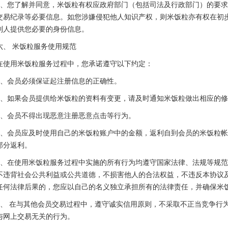
4、您了解并同意，米饭粒有权应政府部门（包括司法及行政部门）的要
交易纪录等必要信息。如您涉嫌侵犯他人知识产权，则米饭粒亦有权在初
利人提供您必要的身份信息。
六、 米饭粒服务使用规范
在使用米饭粒服务过程中，您承诺遵守以下约定：
1、会员必须保证起注册信息的正确性。
2、如果会员提供给米饭粒的资料有变更，请及时通知米饭粒做出相应的
3、会员不得出现恶意注册恶意点击等行为。
4、会员应及时使用自己的米饭粒账户中的金额，返利自到会员的米饭粒
部分返利。
5、在使用米饭粒服务过程中实施的所有行为均遵守国家法律、法规等规
不违背社会公共利益或公共道德，不损害他人的合法权益，不违反本协议
任何法律后果的，您应以自己的名义独立承担所有的法律责任，并确保米
6、 在与其他会员交易过程中，遵守诚实信用原则，不采取不正当竞争行
与网上交易无关的行为。