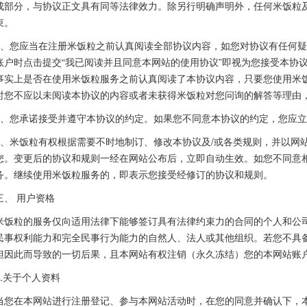
成部分，与协议正文具有同等法律效力。除另行明确声明外，任何米饭粒
束。
2、您应当在注册米饭粒之前认真阅读全部协议内容，如您对协议有任何
账户时点击提交“我已阅读并且同意本网站的使用协议”即视为您接受本协
事实上是否在使用米饭粒服务之前认真阅读了本协议内容，只要您使用米
时您不应以未阅读本协议的内容或者未获得米饭粒对您问询的解答等理由
3、您承诺接受并遵守本协议的约定。如果您不同意本协议的约定，您应
4、米饭粒有权根据需要不时地制订、修改本协议及/或各类规则，并以网
您。变更后的协议和规则一经在网站公布后，立即自动生效。如您不同意
务。继续使用米饭粒服务的，即表示您接受经修订的协议和规则。
三、 用户资格
米饭粒的服务仅向适用法律下能够签订具有法律约束力的合同的个人和公
民事权利能力和完全民事行为能力的自然人、法人或其他组织。若您不具
担因此而导致的一切后果，且本网站有权注销（永久冻结）您的本网站账
1.关于个人资料
当您在本网站进行注册登记、参与本网站活动时，在您的同意并确认下，