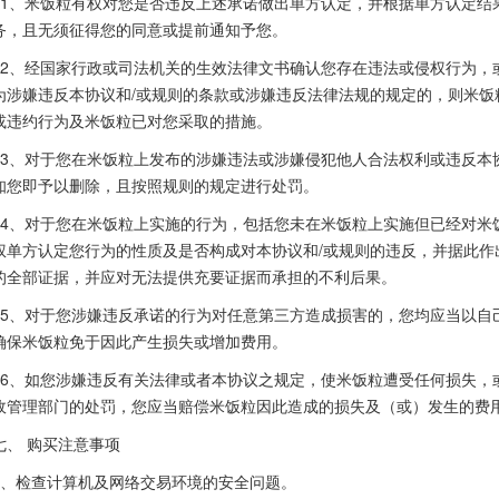
1、米饭粒有权对您是否违反上述承诺做出单方认定，并根据单方认定结
务，且无须征得您的同意或提前通知予您。
2、经国家行政或司法机关的生效法律文书确认您存在违法或侵权行为，
为涉嫌违反本协议和/或规则的条款或涉嫌违反法律法规的规定的，则米饭
或违约行为及米饭粒已对您采取的措施。
3、对于您在米饭粒上发布的涉嫌违法或涉嫌侵犯他人合法权利或违反本
知您即予以删除，且按照规则的规定进行处罚。
4、对于您在米饭粒上实施的行为，包括您未在米饭粒上实施但已经对米
权单方认定您行为的性质及是否构成对本协议和/或规则的违反，并据此作
的全部证据，并应对无法提供充要证据而承担的不利后果。
5、对于您涉嫌违反承诺的行为对任意第三方造成损害的，您均应当以自
确保米饭粒免于因此产生损失或增加费用。
6、如您涉嫌违反有关法律或者本协议之规定，使米饭粒遭受任何损失，
政管理部门的处罚，您应当赔偿米饭粒因此造成的损失及（或）发生的费
七、 购买注意事项
1、检查计算机及网络交易环境的安全问题。