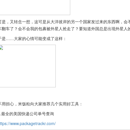
可是，又转念一想，这可是从大洋彼岸的另一个国家发过来的东西啊，会
车翻车了？会不会我的包裹被外星人抢走了？要知道外国总是出现外星人
于是……大家的心情可能变成了这样：
不用担心，米饭粒向大家推荐几个实用好工具：
1.最全的美国快递公司单号查询
ttps://www.packagetrackr.com/